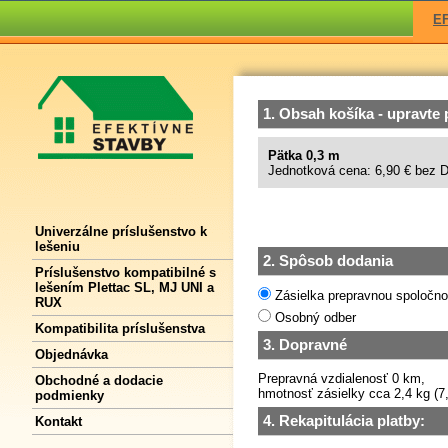
E
1. Obsah košíka - upravte
Pätka 0,3 m
Jednotková cena: 6,90 € bez 
Univerzálne príslušenstvo k
lešeniu
2. Spôsob dodania
Príslušenstvo kompatibilné s
lešením Plettac SL, MJ UNI a
Zásielka prepravnou spoločn
RUX
Osobný odber
Kompatibilita príslušenstva
3. Dopravné
Objednávka
Prepravná vzdialenosť 0 km,
Obchodné a dodacie
hmotnosť zásielky cca 2,4 kg (
podmienky
4. Rekapitulácia platby:
Kontakt