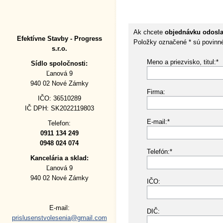
Ak chcete
objednávku odosl
Efektívne Stavby - Progress
Položky označené * sú povinn
s.r.o.
Meno a priezvisko, titul:*
Sídlo spoločnosti:
Ľanová 9
940 02 Nové Zámky
Firma:
IČO: 36510289
IČ DPH: SK2022119803
E-mail:*
Telefon:
0911 134 249
0948 024 074
Telefón:*
Kancelária a sklad:
Ľanová 9
940 02 Nové Zámky
IČO:
E-mail:
DIČ:
prislusenstvolesenia@gmail.com