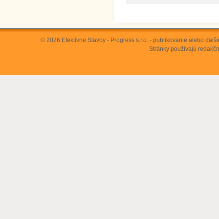
© 2026 Efektívne Stavby - Progress s.r.o. - publikovanie alebo ďa
Stránky používajú
redakčn